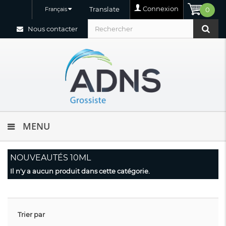
Connexion
Translate
Français
0
Nous contacter
MENU
NOUVEAUTÉS 10ML
Il n'y a aucun produit dans cette catégorie.
Trier par