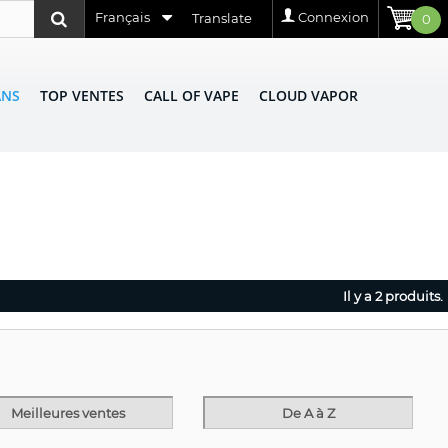
Français
Connexion
Translate
0
ANS
TOP VENTES
CALL OF VAPE
CLOUD VAPOR
Il y a 2 produits.
Meilleures ventes
De A à Z