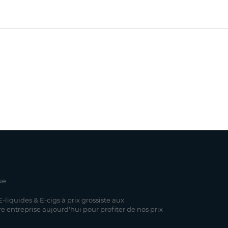
ue.
-liquides & E-cigs à prix grossiste aux
re entreprise aujourd'hui pour profiter de nos prix