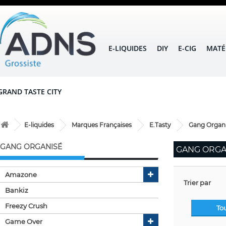
E-LIQUIDES
DIY
E-CIG
MATÉ
GRAND TASTE CITY
E-liquides
Marques Françaises
E.Tasty
Gang Organ
GANG ORGANISÉ
GANG ORGA
Amazone
Trier par
Bankiz
Freezy Crush
To
Game Over