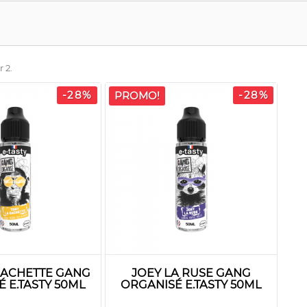
r 2.
-28%
-28%
PROMO!
GACHETTE GANG
JOEY LA RUSE GANG
 E.TASTY 50ML
ORGANISÉ E.TASTY 50ML