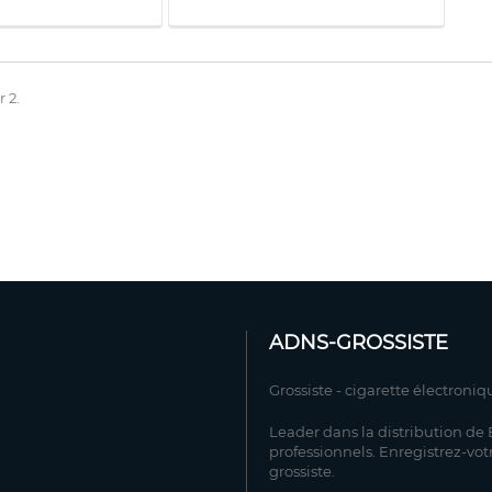
r 2.
ADNS-GROSSISTE
Grossiste - cigarette électroniq
Leader dans la distribution de E
professionnels. Enregistrez-vot
grossiste.