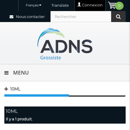
Connexion
Translate
Français
0
Nous contacter
MENU
10ML
10ML
Il y a 1 produit.