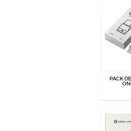
vaporesso
vaptio
vaze vape
voopoo
vozol
yooz
PACK DE
ON