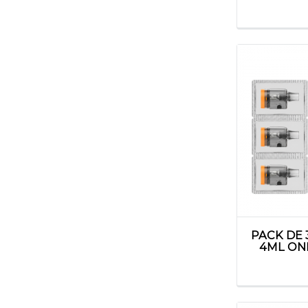
elfbar
fumytech
geek vape
ijoy
innokin
joyetech
justfog
kiwi vapor
lost vape
nevoks
oxva
rincoe
PACK DE
4ML ON
smoant
smok
steam crave
sx mini