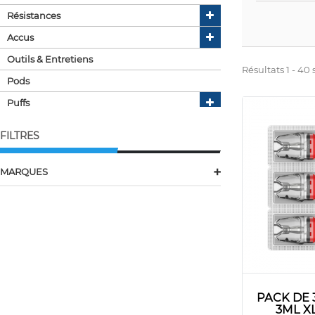
Résistances
Accus
Outils & Entretiens
Résultats 1 - 40 
Pods
Puffs
Fil Resistif
FILTRES
Cartouches Pods
Coton Mèche
MARQUES
Kits & Packs
akso
Sachets De Nicotine
aspire
da one
dotmod
ehuka
PACK DE
eleaf
3ML X