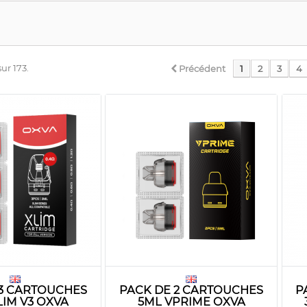
sur 173.
Précédent
1
2
3
4
 3 CARTOUCHES
PACK DE 2 CARTOUCHES
P
LIM V3 OXVA
5ML VPRIME OXVA