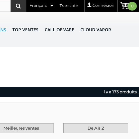
Français
Connexion
Translate
0
ANS
TOP VENTES
CALL OF VAPE
CLOUD VAPOR
Il y a 173 produits.
Meilleures ventes
De A à Z