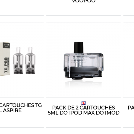
VOOPOO
 CARTOUCHES TG
PACK DE 2 CARTOUCHES
PA
L ASPIRE
5ML DOTPOD MAX DOTMOD