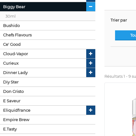
Biggy Bear
30ml
Trier par
Bushido
Chefs Flavours
To
Ce' Good
Cloud-Vapor
Curieux
Dinner Lady
Résultats 1 - 9 su
Diy Ster
Don Cristo
E Saveur
Eliquidfrance
Empire Brew
E.tasty