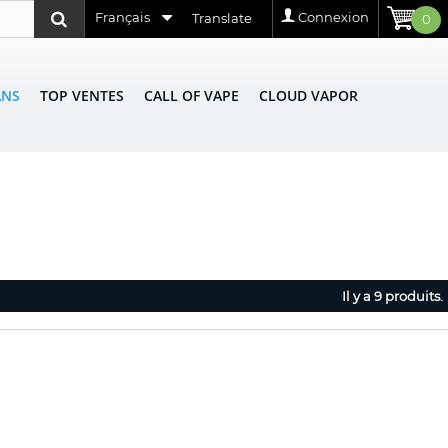
Français
Connexion
Translate
0
ANS
TOP VENTES
CALL OF VAPE
CLOUD VAPOR
Il y a 9 produits.