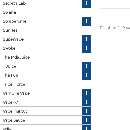
Secret's Lab
Solana
Solubarome
Résultats 1 - 9 su
Sun Tea
Supervape
Swoke
The Mds Juice
T Juice
The Fuu
Tribal Force
Vampire Vape
Vape 47
Vape Institut
Vape Sauce
Vdlv