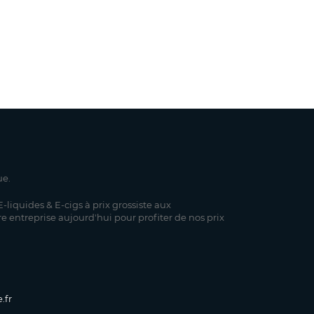
ue.
-liquides & E-cigs à prix grossiste aux
re entreprise aujourd'hui pour profiter de nos prix
.fr