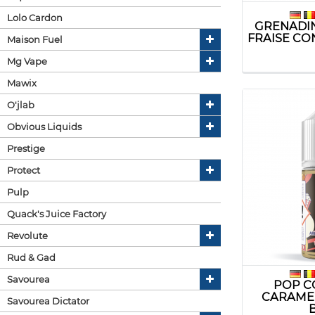
Lolo Cardon
GRENADIN
FRAISE CON
Maison Fuel
Mg Vape
Mawix
O'jlab
Obvious Liquids
Prestige
Protect
Pulp
Quack's Juice Factory
Revolute
Rud & Gad
Savourea
POP C
CARAME
Savourea Dictator
B