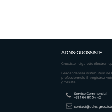
ADNS-GROSSISTE
Grossiste - cigarette électroniq
Leader dans la distribution de E
professionnels. Enregistrez-vot
grossiste.
Service Commercial
+33 1 64 80 54 42
contact@adns-grossiste