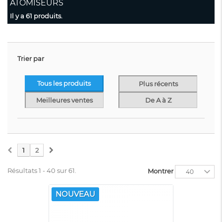
ATOMISEURS
Il y a 61 produits.
Trier par
Tous les produits
Plus récents
Meilleures ventes
De A à Z
1
2
Résultats 1 - 40 sur 61.
Montrer
40
NOUVEAU