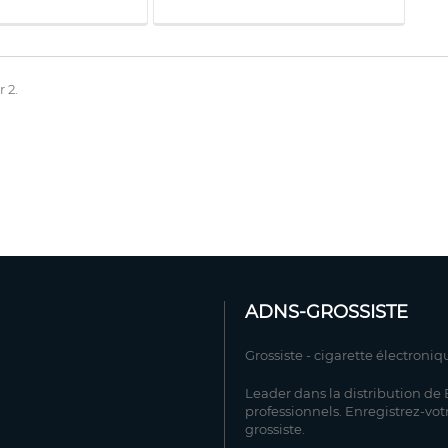
r 2.
ADNS-GROSSISTE
Grossiste - cigarette électroniq
Leader dans la distribution de E
professionnels. Enregistrez-vot
grossiste.