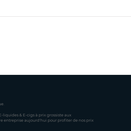
ue.
-liquides & E-cigs à prix grossiste aux
re entreprise aujourd'hui pour profiter de nos prix