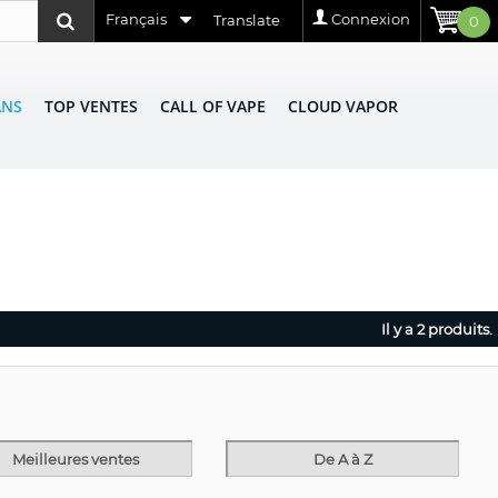
Français
Connexion
Translate
0
ANS
TOP VENTES
CALL OF VAPE
CLOUD VAPOR
Il y a 2 produits.
Meilleures ventes
De A à Z