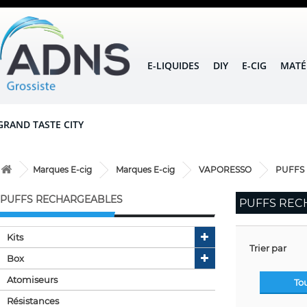
E-LIQUIDES
DIY
E-CIG
MATÉ
GRAND TASTE CITY
Marques E-cig
Marques E-cig
VAPORESSO
PUFFS
PUFFS RECHARGEABLES
PUFFS REC
Kits
Trier par
Box
Atomiseurs
To
Résistances