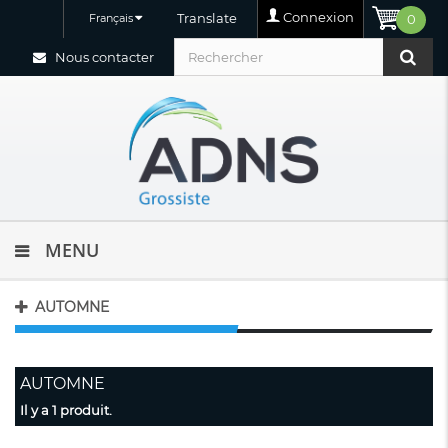
Connexion
Translate
Français
0
Nous contacter
MENU
AUTOMNE
AUTOMNE
Il y a 1 produit.