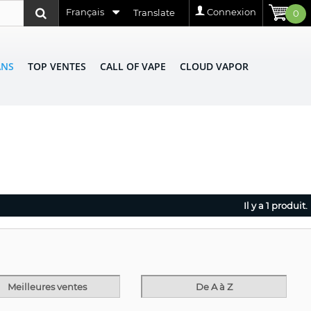
Français
Connexion
Translate
0
ANS
TOP VENTES
CALL OF VAPE
CLOUD VAPOR
Il y a 1 produit.
Meilleures ventes
De A à Z