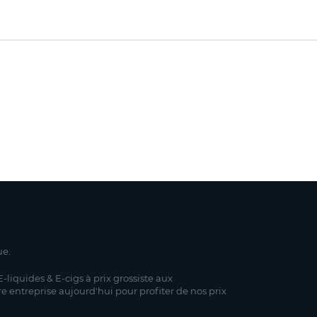
ue.
-liquides & E-cigs à prix grossiste aux
re entreprise aujourd'hui pour profiter de nos prix