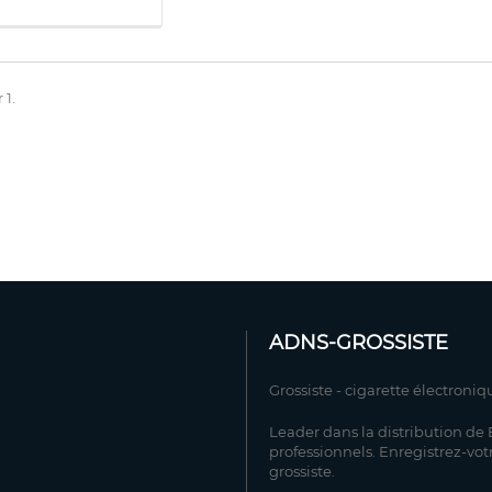
 1.
ADNS-GROSSISTE
Grossiste - cigarette électroniq
Leader dans la distribution de E
professionnels. Enregistrez-vot
grossiste.