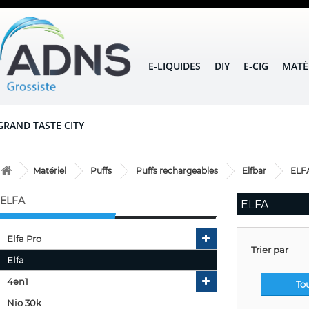
E-LIQUIDES
DIY
E-CIG
MATÉ
GRAND TASTE CITY
Matériel
Puffs
Puffs rechargeables
Elfbar
ELF
ELFA
ELFA
Elfa Pro
Trier par
Elfa
4en1
To
Nio 30k