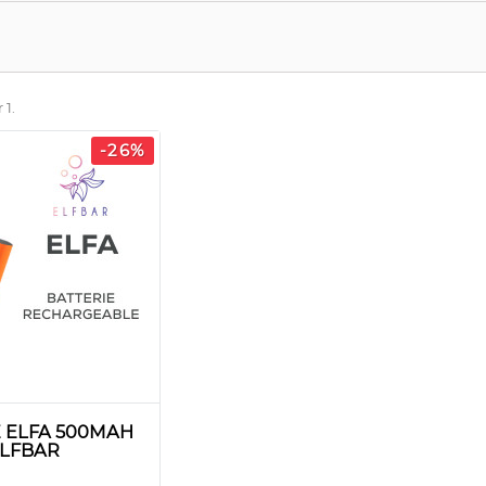
 1.
-26%
E ELFA 500MAH
LFBAR