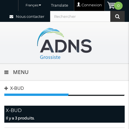
Connexion
Translate
Français
0
Nous contacter
MENU
X-BUD
X-BUD
Il y a 3 produits.