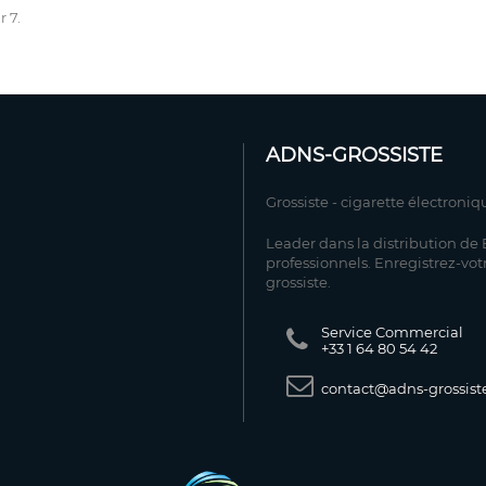
r 7.
ADNS-GROSSISTE
Grossiste - cigarette électroniq
Leader dans la distribution de E
professionnels. Enregistrez-vot
grossiste.
Service Commercial
+33 1 64 80 54 42
contact@adns-grossiste