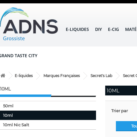
E-LIQUIDES
DIY
E-CIG
MATÉ
GRAND TASTE CITY
E-liquides
Marques Françaises
Secret's Lab
Secret 
10ML
10ML
50ml
Trier par
10ml
10ml Nic Salt
To