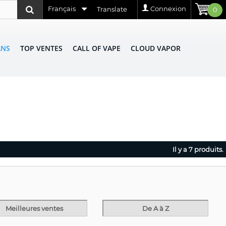
Français
Connexion
Translate
0
ANS
TOP VENTES
CALL OF VAPE
CLOUD VAPOR
Il y a 7 produits.
Meilleures ventes
De A à Z