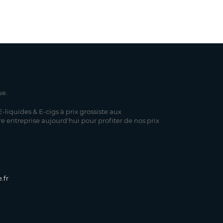
ue.
-liquides & E-cigs à prix grossiste aux
re entreprise aujourd'hui pour profiter de nos prix
.fr