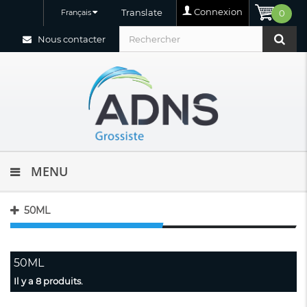
Connexion
Translate
Français
0
Nous contacter
MENU
50ML
50ML
Il y a 8 produits.