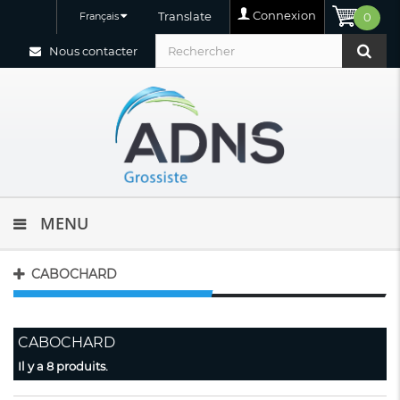
Connexion
Translate
Français
0
Nous contacter
MENU
CABOCHARD
CABOCHARD
Il y a 8 produits.