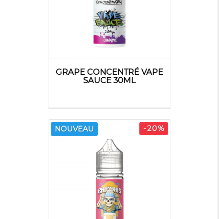
VAPE 47
VAPE
VAPE SAUCE
INSTITUT
GRAPE CONCENTRÉ VAPE
SAUCE 30ML
VDLV
YAKUZA
AISU
-20%
NOUVEAU