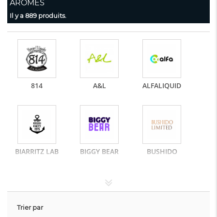
ARÔMES
Il y a 889 produits.
814
A&L
ALFALIQUID
BIARRITZ LAB
BIGGY BEAR
BUSHIDO
Trier par