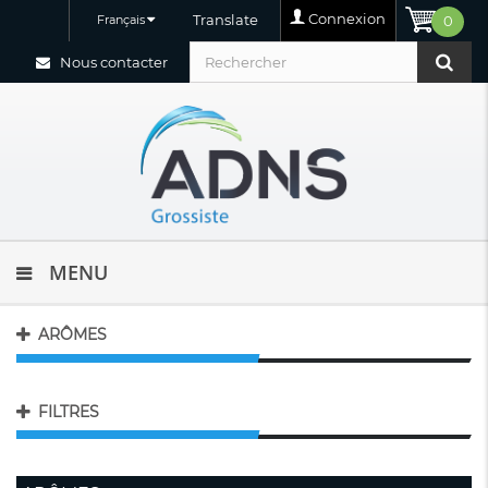
Connexion
Translate
Français
0
Nous contacter
MENU
ARÔMES
FILTRES