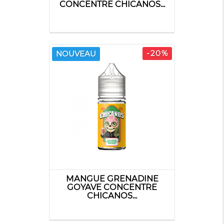
CONCENTRE CHICANOS...
LE COQ QUI
LE FRENCH
LE VAPOTEUR
VAPE
LIQUIDE
BRETON
-20%
NOUVEAU
LEVEST
LIQUIDAROM
LOLO
CARDON
MAISON FUEL
MG VAPE
MAWIX
MANGUE GRENADINE
GOYAVE CONCENTRE
CHICANOS...