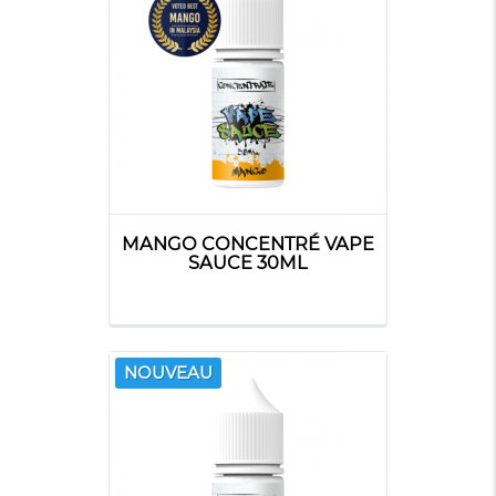
SOLUBAROME
SUN TEA
SUPERVAPE
MANGO CONCENTRÉ VAPE
SAUCE 30ML
SWOKE
THE MDS
T JUICE
JUICE
NOUVEAU
THE FUU
TRIBAL FORCE
VAMPIRE
VAPE