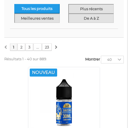
CHEFS
CE' GOOD
CLOUD-
FLAVOURS
VAPOR
Tous les produits
Plus récents
Meilleures ventes
De A à Z
CURIEUX
DINNER LADY
DIY STER
1
2
3
...
23
Résultats 1 - 40 sur 889.
Montrer
40
NOUVEAU
DON CRISTO
E SAVEUR
ELIQUIDFRANCE
EMPIRE BREW
E.TASTY
EXTRADIY