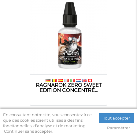
RAGNAROK ZERO SWEET
EDITION CONCENTRÉ...
En consultant notre site, vous consentez à ce
Tout accepter
que des cookies soient utilisés à des fins
fonctionnelles, d'analyse et de marketing.
Paramétrer
Continuer sans accepter.