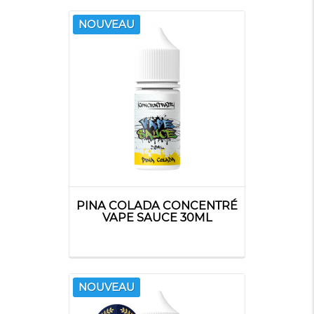
O'JLAB
OBVIOUS
PRESTIGE
LIQUIDS
NOUVEAU
PROTECT
PULP
QUACK'S
JUICE
FACTORY
REVOLUTE
RUD & GAD
SAVOUREA
PINA COLADA CONCENTRÉ
VAPE SAUCE 30ML
NOUVEAU
SAVOUREA
SECRET'S LAB
SOLANA
DICTATOR