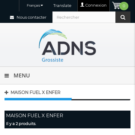
Connexion
Translate
Français
0
Nous contacter
MENU
MAISON FUEL X ENFER
MAISON FUEL X ENFER
Il y a 2 produits.