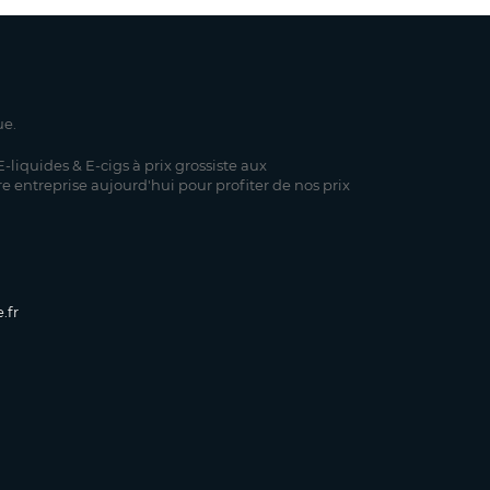
ue.
-liquides & E-cigs à prix grossiste aux
re entreprise aujourd'hui pour profiter de nos prix
.fr