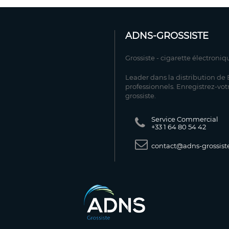
ADNS-GROSSISTE
Grossiste - cigarette électroniq
Leader dans la distribution de E
professionnels. Enregistrez-vot
grossiste.
Service Commercial
+33 1 64 80 54 42
contact@adns-grossiste