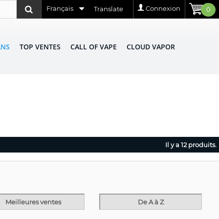
Français
Connexion
Translate
0
ANS
TOP VENTES
CALL OF VAPE
CLOUD VAPOR
Il y a 12 produits.
Meilleures ventes
De A à Z