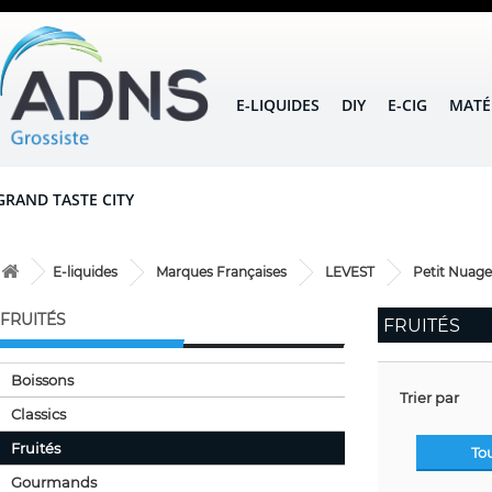
E-LIQUIDES
DIY
E-CIG
MATÉ
GRAND TASTE CITY
E-liquides
Marques Françaises
LEVEST
Petit Nuage
FRUITÉS
FRUITÉS
Boissons
Trier par
Classics
Fruités
To
Gourmands