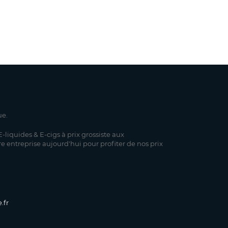
ue.
-liquides & E-cigs à prix grossiste aux
re entreprise aujourd'hui pour profiter de nos prix
.fr