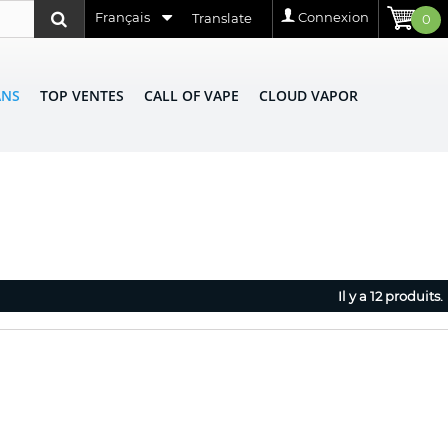
Français
Connexion
Translate
0
ANS
TOP VENTES
CALL OF VAPE
CLOUD VAPOR
Il y a 12 produits.