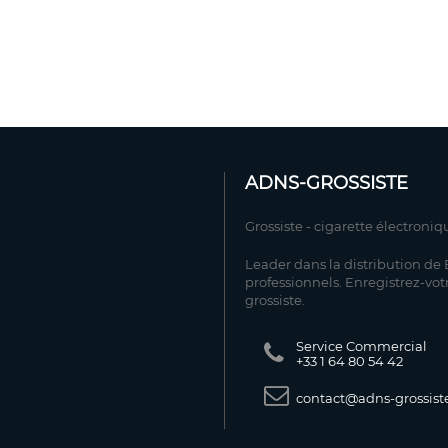
ADNS-GROSSISTE
Grossiste - cigarette électroniq
Leader dans la distribution de E
professionnels. Enregistrez-vot
grossiste.
Service Commercial
+33 1 64 80 54 42
contact@adns-grossiste