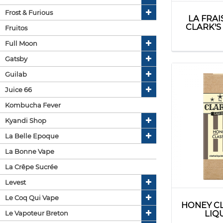
Frost & Furious
LA FRAI
CLARK'S
Fruitos
Full Moon
Gatsby
Guilab
Juice 66
Kombucha Fever
Kyandi Shop
La Belle Epoque
La Bonne Vape
La Crêpe Sucrée
Levest
Le Coq Qui Vape
HONEY CL
LIQ
Le Vapoteur Breton