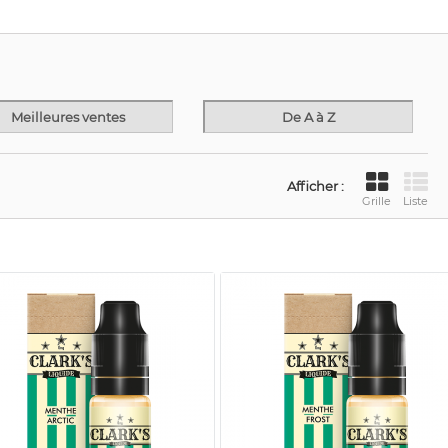
Meilleures ventes
De A à Z
Afficher :
Grille
Liste