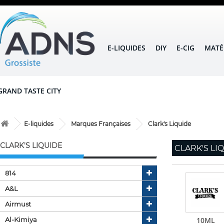
E-LIQUIDES
DIY
E-CIG
MATÉ
GRAND TASTE CITY
E-liquides
Marques Françaises
Clark's Liquide
CLARK'S LIQUIDE
CLARK'S LI
814
A&l
Airmust
Al-Kimiya
10ML