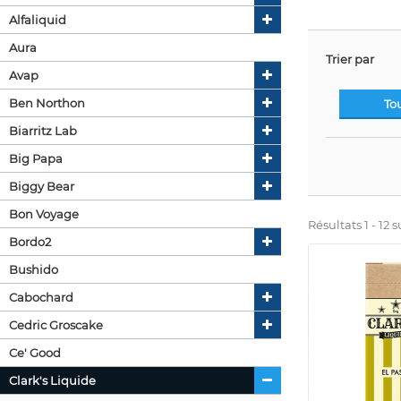
Alfaliquid
Aura
Trier par
Avap
Ben Northon
To
Biarritz Lab
Big Papa
Biggy Bear
Bon Voyage
Résultats 1 - 12 su
Bordo2
Bushido
Cabochard
Cedric Groscake
Ce' Good
Clark's Liquide