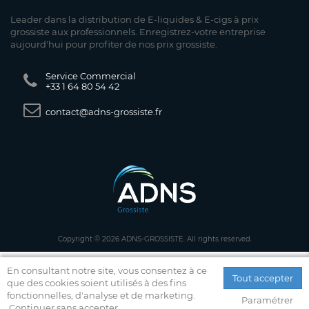
Leader dans la distribution de E-liquides & E-cigs à prix
grossiste aux professionnels. Enregistrez-votre entreprise
aujourd'hui pour profiter de nos prix grossiste.
Service Commercial
+33 1 64 80 54 42
contact@adns-grossiste.fr
Copyright © 2026 ADNS-GROSSISTE. All rights reserved.
En consultant notre site, vous consentez à ce
Tout accepter
que des cookies soient utilisés à des fins
fonctionnelles, d'analyse et de marketing.
Paramétrer
Continuer sans accepter.