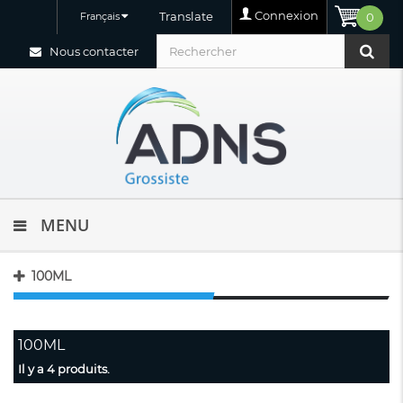
Connexion
Translate
Français
0
Nous contacter
MENU
100ML
100ML
Il y a 4 produits.