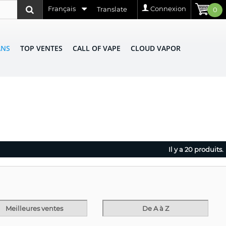
Français
Connexion
Translate
0
ANS
TOP VENTES
CALL OF VAPE
CLOUD VAPOR
Il y a 20 produits.
Meilleures ventes
De A à Z