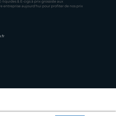
-liquides & E-cigs à prix grossiste aux
re entreprise aujourd'hui pour profiter de nos prix
.fr