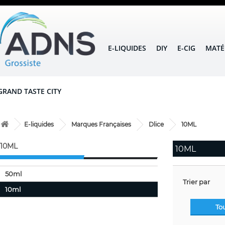
E-LIQUIDES
DIY
E-CIG
MATÉ
GRAND TASTE CITY
E-liquides
Marques Françaises
Dlice
10ML
10ML
10ML
50ml
Trier par
10ml
To