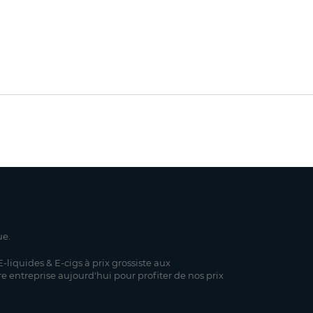
ue.
-liquides & E-cigs à prix grossiste aux
re entreprise aujourd'hui pour profiter de nos prix