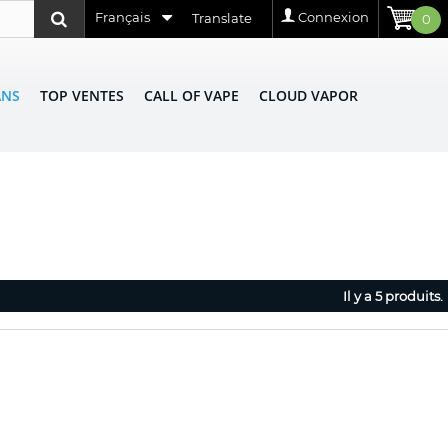
Français
Connexion
Translate
0
ANS
TOP VENTES
CALL OF VAPE
CLOUD VAPOR
Il y a 5 produits.