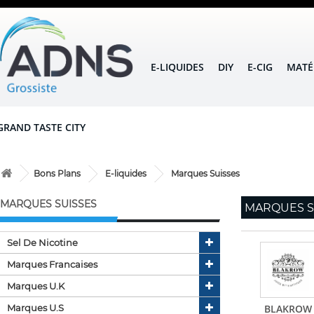
E-LIQUIDES
DIY
E-CIG
MATÉ
GRAND TASTE CITY
Bons Plans
E-liquides
Marques Suisses
MARQUES SUISSES
MARQUES S
Sel De Nicotine
Marques Francaises
Marques U.k
Marques U.s
BLAKROW