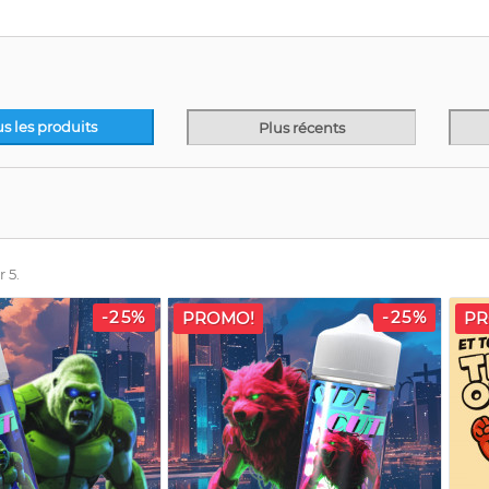
us les produits
Plus récents
r 5.
-25%
-25%
PROMO!
PR