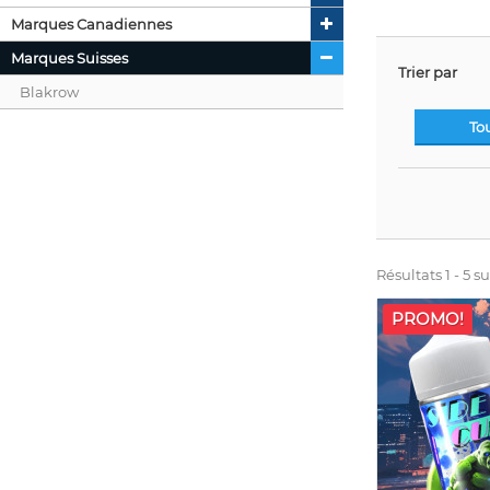
Marques Canadiennes
Marques Suisses
Trier par
Blakrow
To
Résultats 1 - 5 su
PROMO!