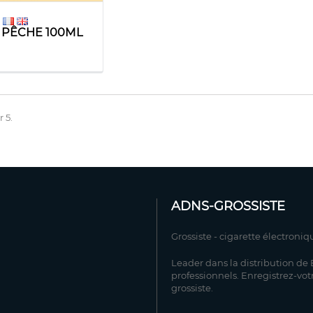
 PÊCHE 100ML
r 5.
ADNS-GROSSISTE
Grossiste - cigarette électroniq
Leader dans la distribution de E
professionnels. Enregistrez-vot
grossiste.