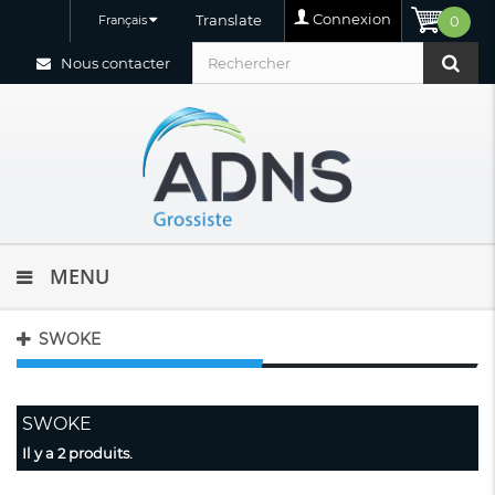
Connexion
Translate
Français
0
Nous contacter
MENU
SWOKE
SWOKE
Il y a 2 produits.