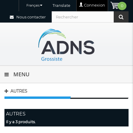
Connexion
Translate
Français
0
Nous contacter
MENU
AUTRES
AUTRES
Il y a 3 produits.