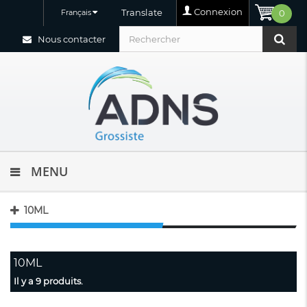
Connexion
Translate
Français
0
Nous contacter
MENU
10ML
10ML
Il y a 9 produits.