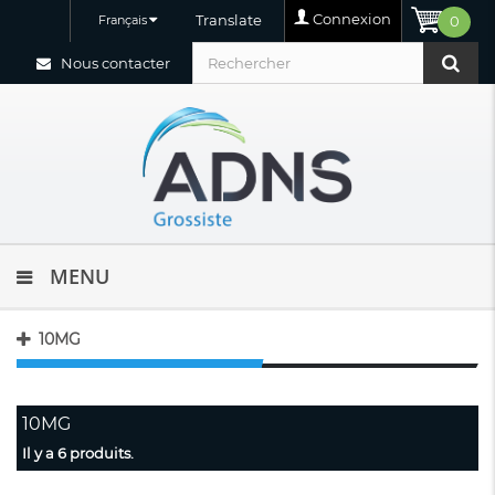
Connexion
Translate
Français
0
Nous contacter
MENU
10MG
10MG
Il y a 6 produits.