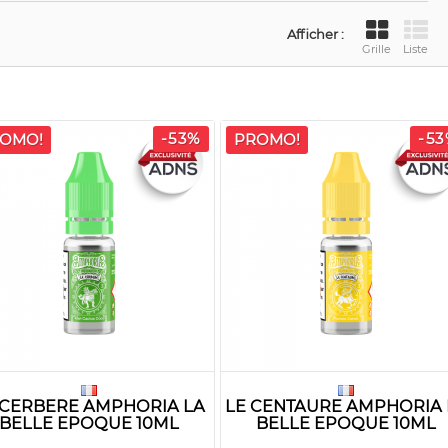
Afficher :
Grille
Liste
-53%
-5
OMO!
PROMO!
 CERBERE AMPHORIA LA
LE CENTAURE AMPHORIA 
BELLE EPOQUE 10ML
BELLE EPOQUE 10ML