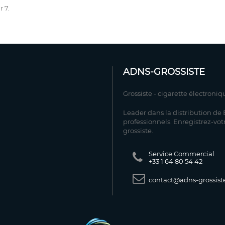
r 7.
ADNS-GROSSISTE
Grossiste - cigarette électroniq
Leader dans la distribution de E
professionnels. Enregistrez-vot
grossiste.
Service Commercial
+33 1 64 80 54 42
contact@adns-grossiste