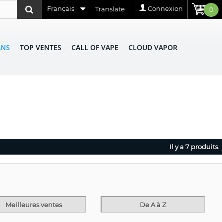
Français
Connexion
Translate
0
ANS
TOP VENTES
CALL OF VAPE
CLOUD VAPOR
Il y a 7 produits.
Meilleures ventes
De A à Z