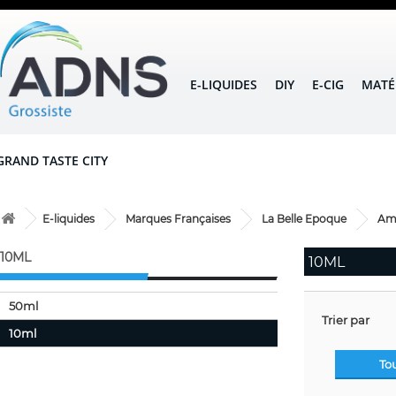
E-LIQUIDES
DIY
E-CIG
MATÉ
GRAND TASTE CITY
E-liquides
Marques Françaises
La Belle Epoque
Am
10ML
10ML
50ml
Trier par
10ml
To