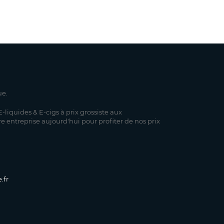
ue.
-liquides & E-cigs à prix grossiste aux
re entreprise aujourd'hui pour profiter de nos prix
.fr