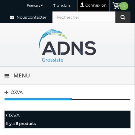
Connexion
Translate
Français
0
Nous contacter
MENU
OXVA
OXVA
Il y a 6 produits.