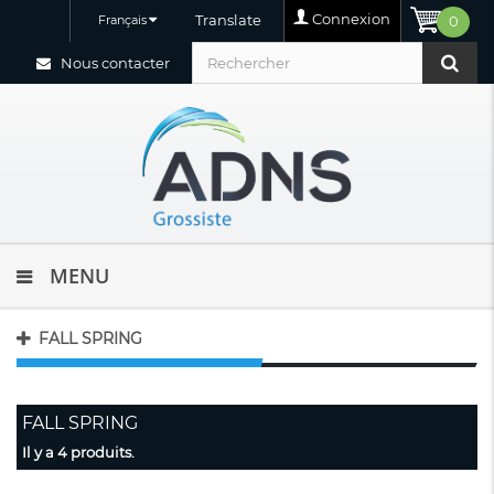
Connexion
Translate
Français
0
Nous contacter
MENU
FALL SPRING
FALL SPRING
Il y a 4 produits.