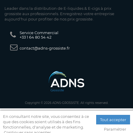
Leader dans la distribution de E-liquides & E-cigs à prix
grossiste aux professionnels. Enregistrez-votre entreprise
aujourd'hui pour profiter de nos prix grossiste.
Service Commercial
+33 1 64 80 54 42
contact@adns-grossiste.fr
Copyright © 2026 ADNS-GROSSISTE. All rights reserved.
En consultant notre site, vous consentez à ce
Tout accepter
que des cookies soient utilisés à des fins
fonctionnelles, d'analyse et de marketing.
Paramétrer
Continuer sans accepter.