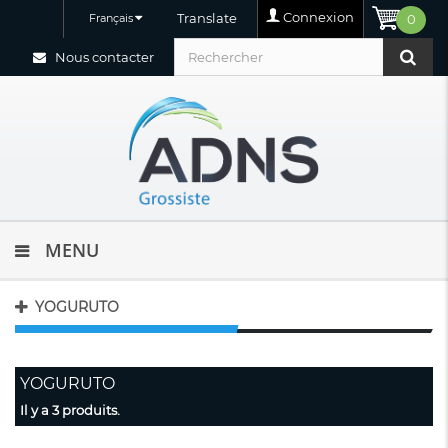
Connexion
Translate
Français
0
Nous contacter
MENU
YOGURUTO
YOGURUTO
Il y a 3 produits.