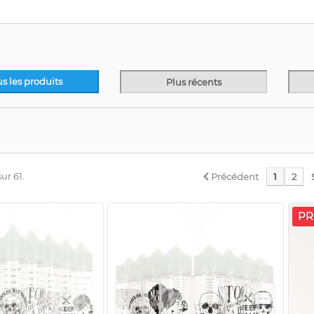
us les produits
Plus récents
ur 61.
Précédent
1
2
PR