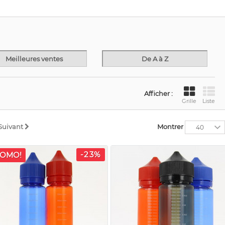
Meilleures ventes
De A à Z
Afficher :
Grille
Liste
Suivant
Montrer
40
-23%
OMO!