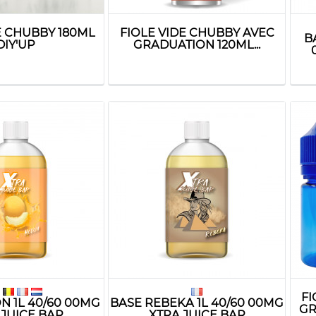
E CHUBBY 180ML
FIOLE VIDE CHUBBY AVEC
B
DIY'UP
GRADUATION 120ML...
FI
N 1L 40/60 00MG
BASE REBEKA 1L 40/60 00MG
GR
 JUICE BAR
XTRA JUICE BAR