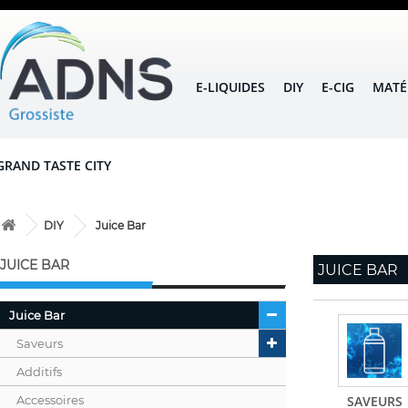
E-LIQUIDES
DIY
E-CIG
MATÉ
GRAND TASTE CITY
DIY
Juice Bar
JUICE BAR
JUICE BAR
Juice Bar
Saveurs
Additifs
Accessoires
SAVEURS