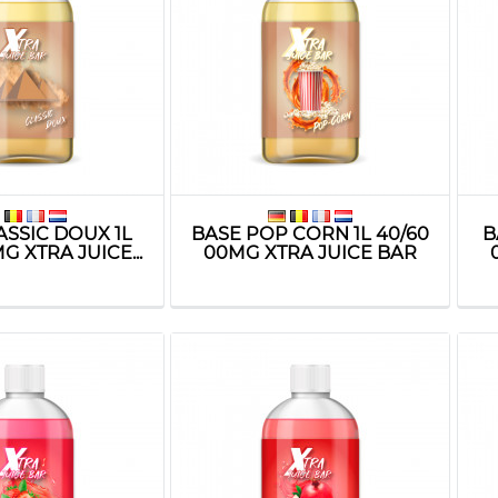
ASSIC DOUX 1L
BASE POP CORN 1L 40/60
B
G XTRA JUICE...
00MG XTRA JUICE BAR