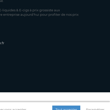
ue.
-liquides & E-cigs à prix grossiste aux
re entreprise aujourd'hui pour profiter de nos prix
.fr
er sans accepter.
Tout accepter
Paramétrer