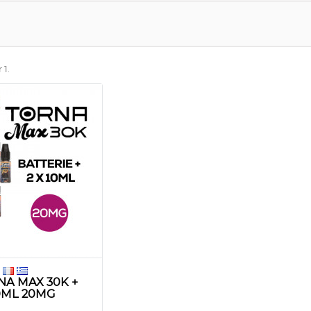
 1.
NA MAX 30K +
0ML 20MG