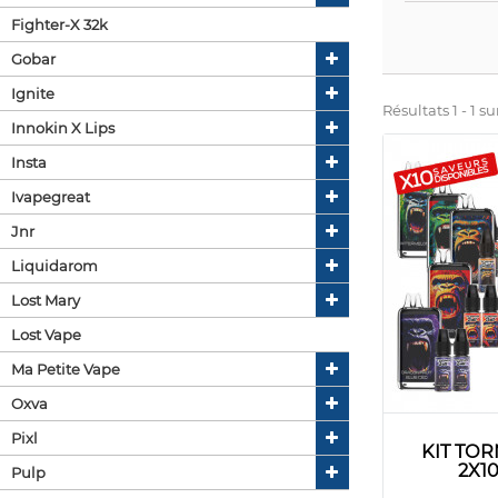
Fighter-X 32k
Gobar
Ignite
Résultats 1 - 1 sur
Innokin X Lips
Insta
Ivapegreat
Jnr
Liquidarom
Lost Mary
Lost Vape
Ma Petite Vape
Oxva
Pixl
KIT TOR
2X1
Pulp