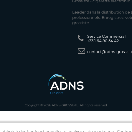
Grossiste - cigarette électroniq
Leader dans la distribution de E
professionnels. Enregistrez-vot
grossiste.
Service Commercial
+33 1 64 80 54 42
contact@adns-grossiste
Copyright © 2026 ADNS-GROSSISTE. All rights reserved.
 utilisés à des fins fonctionnelles, d'analyse et de marketing.
Continu