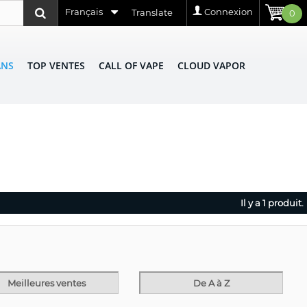
Français
Connexion
Translate
0
ANS
TOP VENTES
CALL OF VAPE
CLOUD VAPOR
Il y a 1 produit.
Meilleures ventes
De A à Z