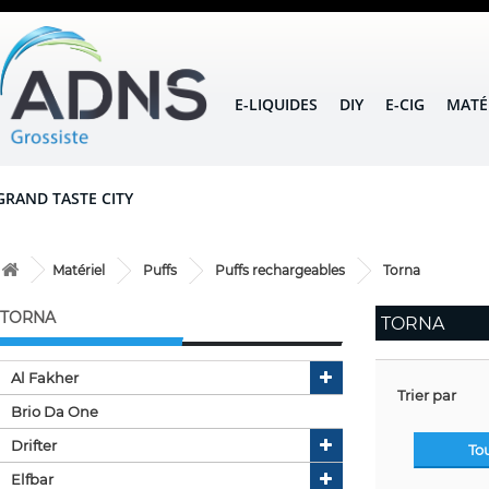
E-LIQUIDES
DIY
E-CIG
MATÉ
GRAND TASTE CITY
Matériel
Puffs
Puffs rechargeables
Torna
TORNA
TORNA
Al Fakher
Trier par
Brio Da One
Drifter
To
Elfbar