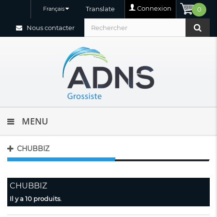
Connexion
Translate
Français
0
Nous contacter
MENU
CHUBBIZ
CHUBBIZ
Il y a 10 produits.