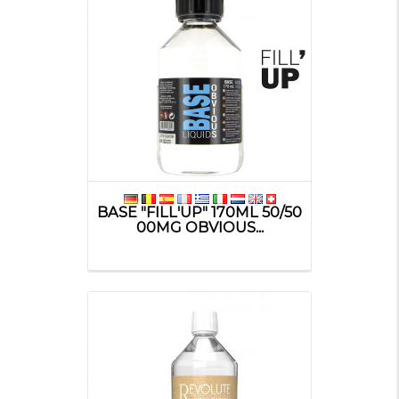
BASE "FILL'UP" 170ML 50/50
00MG OBVIOUS...