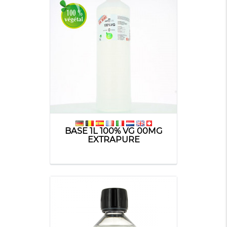
BASE 1L 100% VG 00MG
EXTRAPURE