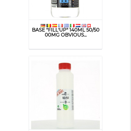
BASE "FILL'UP" 140ML 50/50
00MG OBVIOUS...