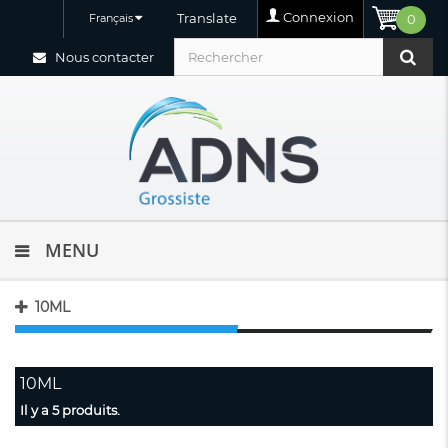
Connexion
Translate
Français
0
Nous contacter
MENU
10ML
10ML
Il y a 5 produits.