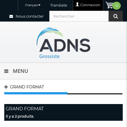
Connexion
Translate
Français
0
Nous contacter
MENU
GRAND FORMAT
GRAND FORMAT
Il y a 2 produits.