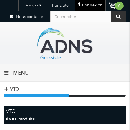
Connexion
Translate
Français
0
Nous contacter
MENU
VTO
VTO
Il y a 8 produits.