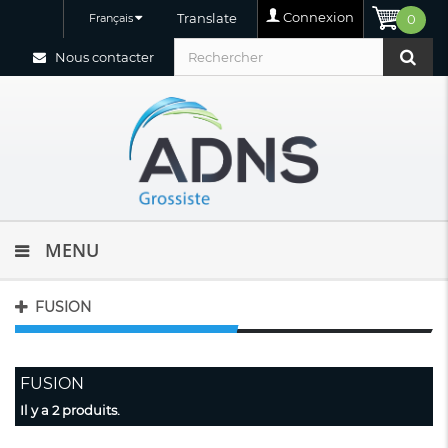
Connexion
Translate
Français
0
Nous contacter
MENU
FUSION
FUSION
Il y a 2 produits.