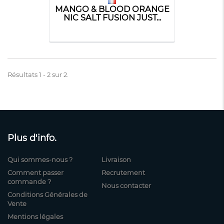
MANGO & BLOOD ORANGE
NIC SALT FUSION JUST...
Résultats 1 - 2 sur 2.
Plus d'info.
Qui sommes-nous ?
Livraison
Comment passer
Recrutement
commande ?
Nous contacter
Conditions Générales de
Vente
Mentions légales