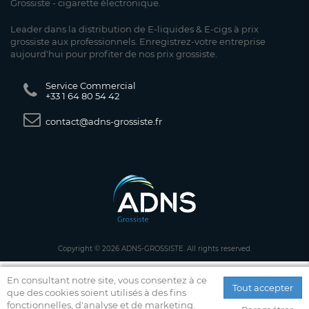
Grossiste - cigarette électronique.
Leader dans la distribution de E-liquides & E-cigs à prix
grossiste aux professionnels. Enregistrez-votre entreprise
aujourd'hui pour profiter de nos prix grossiste.
Service Commercial
+33 1 64 80 54 42
contact@adns-grossiste.fr
Copyright © 2026 ADNS-GROSSISTE. All rights reserved.
En consultant notre site, vous consentez à ce
Tout accepter
que des cookies soient utilisés à des fins
fonctionnelles, d'analyse et de marketing.