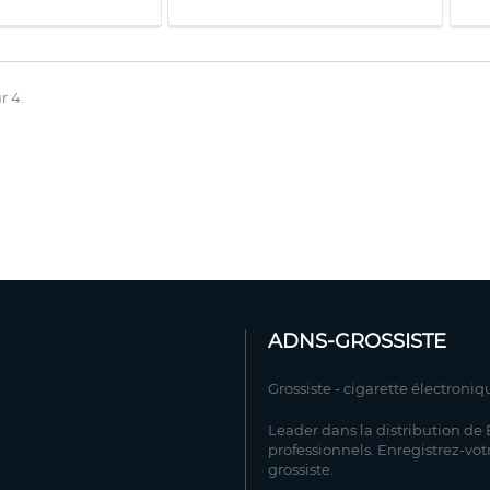
r 4.
ADNS-GROSSISTE
Grossiste - cigarette électroniq
Leader dans la distribution de E
professionnels. Enregistrez-vot
grossiste.