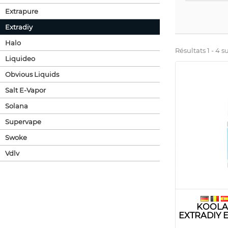
Extrapure
Extradiy
Halo
Résultats 1 - 4 su
Liquideo
Obvious Liquids
Salt E-Vapor
Solana
Supervape
Swoke
Vdlv
KOOLA
EXTRADIY 