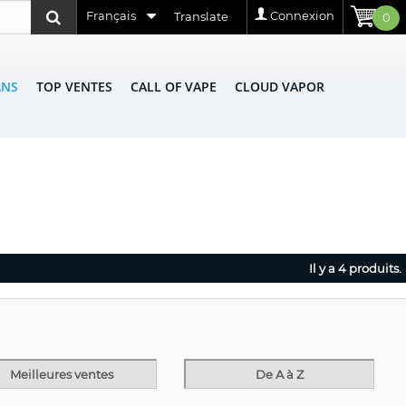
Français
Connexion
Translate
0
ANS
TOP VENTES
CALL OF VAPE
CLOUD VAPOR
Il y a 4 produits.
Meilleures ventes
De A à Z