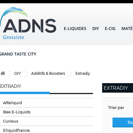
E-LIQUIDES
DIY
E-CIG
MATÉ
GRAND TASTE CITY
DIY
Additifs & Boosters
Extradiy
EXTRADIY
EXTRADIY
Alfaliquid
Trier par
Bee E-Liquids
Curieux
To
Eliquidfrance