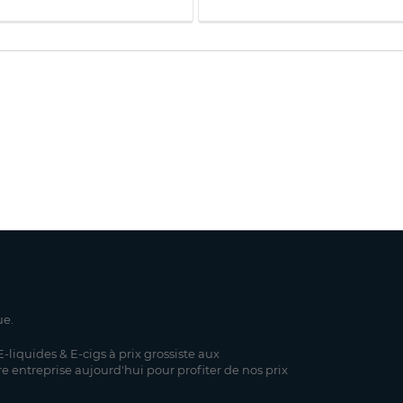
ue.
-liquides & E-cigs à prix grossiste aux
re entreprise aujourd'hui pour profiter de nos prix