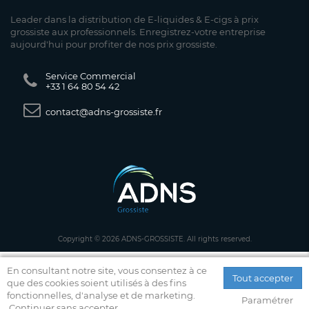
Leader dans la distribution de E-liquides & E-cigs à prix
grossiste aux professionnels. Enregistrez-votre entreprise
aujourd'hui pour profiter de nos prix grossiste.
Service Commercial
+33 1 64 80 54 42
contact@adns-grossiste.fr
Copyright © 2026 ADNS-GROSSISTE. All rights reserved.
En consultant notre site, vous consentez à ce
Tout accepter
que des cookies soient utilisés à des fins
fonctionnelles, d'analyse et de marketing.
Paramétrer
Continuer sans accepter.