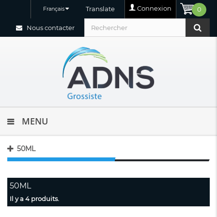
Connexion
Translate
Français
0
Nous contacter
MENU
50ML
50ML
Il y a 4 produits.