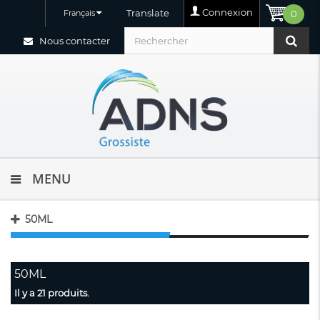
Connexion
Translate
Français
0
Nous contacter
MENU
50ML
50ML
Il y a 21 produits.