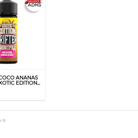
 COCO ANANAS
OTIC EDITION...
r 9.