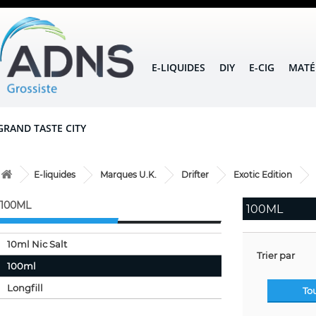
E-LIQUIDES
DIY
E-CIG
MATÉ
GRAND TASTE CITY
E-liquides
Marques U.K.
Drifter
Exotic Edition
100ML
100ML
10ml Nic Salt
Trier par
100ml
Longfill
To