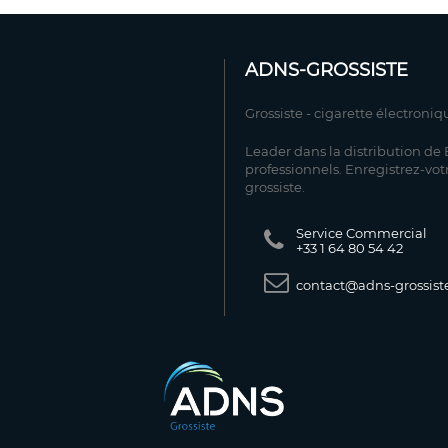
ADNS-GROSSISTE
Grossiste - cigarette électroniq
Leader dans la distribution de E
professionnels. Enregistrez-vot
grossiste.
Service Commercial
+33 1 64 80 54 42
contact@adns-grossiste