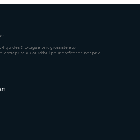
ue.
-liquides & E-cigs à prix grossiste aux
re entreprise aujourd'hui pour profiter de nos prix
.fr