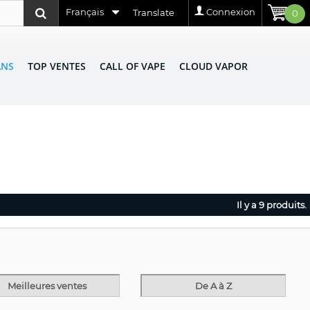
Français
Connexion
Translate
0
ANS
TOP VENTES
CALL OF VAPE
CLOUD VAPOR
Il y a 9 produits.
Meilleures ventes
De A à Z