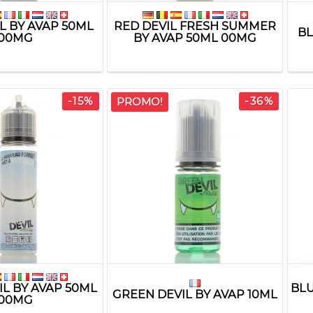
L BY AVAP 50ML
RED DEVIL FRESH SUMMER
BL
00MG
BY AVAP 50ML 00MG
-15%
-36%
PROMO!
IL BY AVAP 50ML
BLU
GREEN DEVIL BY AVAP 10ML
00MG