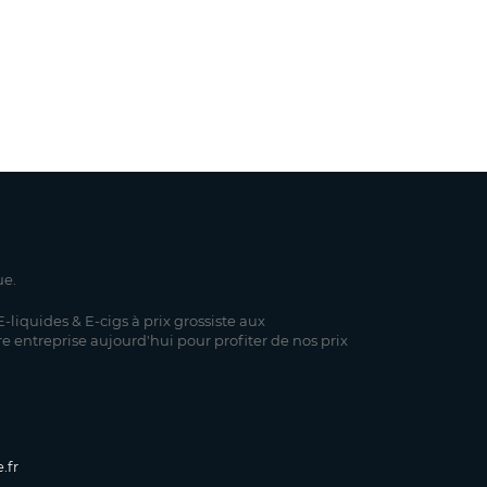
ue.
-liquides & E-cigs à prix grossiste aux
re entreprise aujourd'hui pour profiter de nos prix
.fr