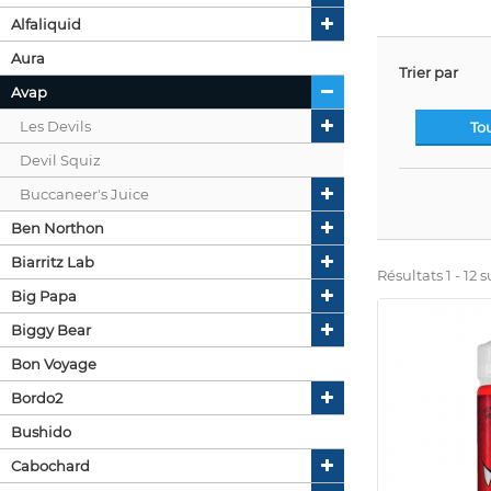
Alfaliquid
Aura
Trier par
Avap
Les Devils
To
Devil Squiz
Buccaneer's Juice
Ben Northon
Biarritz Lab
Résultats 1 - 12 su
Big Papa
Biggy Bear
Bon Voyage
Bordo2
Bushido
Cabochard