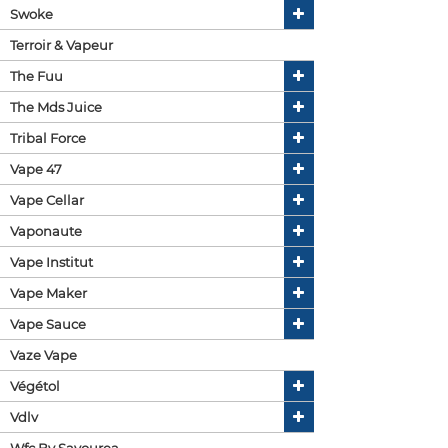
Swoke
Terroir & Vapeur
The Fuu
The Mds Juice
Tribal Force
Vape 47
Vape Cellar
Vaponaute
Vape Institut
Vape Maker
Vape Sauce
Vaze Vape
Végétol
Vdlv
Wfc By Savourea