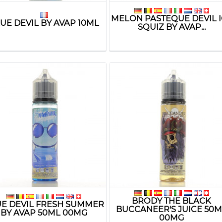
MELON PASTEQUE DEVIL 
UE DEVIL BY AVAP 10ML
SQUIZ BY AVAP...
BRODY THE BLACK
E DEVIL FRESH SUMMER
BUCCANEER'S JUICE 50
BY AVAP 50ML 00MG
00MG