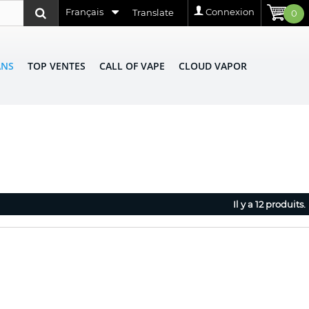
Français
Connexion
Translate
0
ANS
TOP VENTES
CALL OF VAPE
CLOUD VAPOR
Il y a 12 produits.