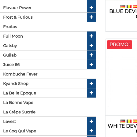
Flavour Power
BLUE DEVI
Frost & Furious
Fruitos
Full Moon
PROMO!
Gatsby
Guilab
Juice 66
Kombucha Fever
Kyandi Shop
La Belle Epoque
La Bonne Vape
La Crêpe Sucrée
Levest
WHITE DEV
Le Coq Qui Vape