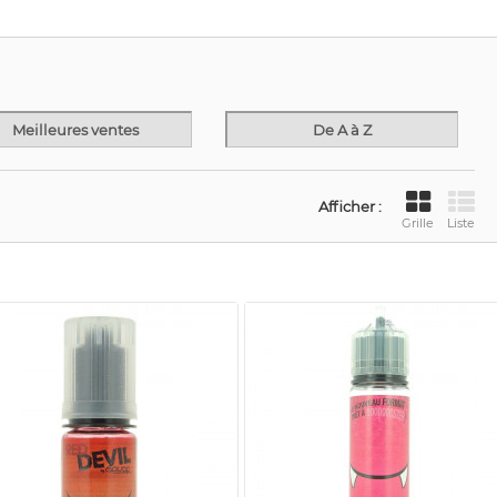
Meilleures ventes
De A à Z
Afficher :
Grille
Liste