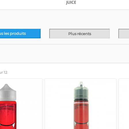
JUICE
us les produits
Plus récents
r 12.