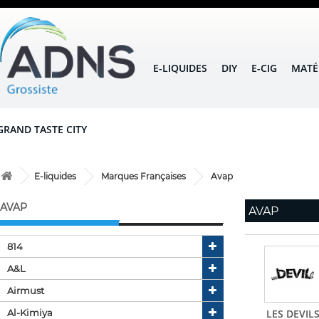
E-LIQUIDES
DIY
E-CIG
MATÉ
GRAND TASTE CITY
E-liquides
Marques Françaises
Avap
AVAP
AVAP
814
A&l
Airmust
Al-Kimiya
LES DEVIL