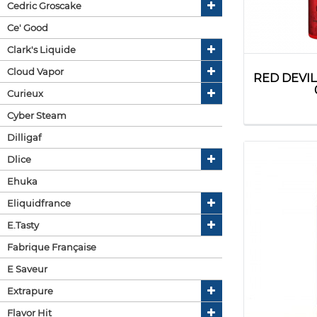
Cedric Groscake
Ce' Good
Clark's Liquide
Cloud Vapor
RED DEVIL
Curieux
Cyber Steam
Dilligaf
Dlice
Ehuka
Eliquidfrance
E.tasty
Fabrique Française
E Saveur
Extrapure
Flavor Hit