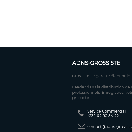
ADNS-GROSSISTE
Grossiste - cigarette électroniq
Leader dans la distribution de E
professionnels. Enregistrez-vot
grossiste.
Service Commercial
+33 1 64 80 54 42
contact@adns-grossiste