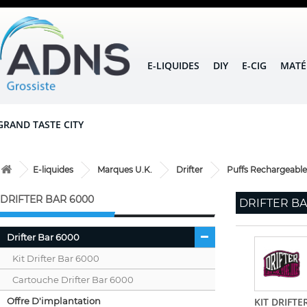
E-LIQUIDES
DIY
E-CIG
MATÉ
GRAND TASTE CITY
E-liquides
Marques U.K.
Drifter
Puffs Rechargeable
DRIFTER BAR 6000
DRIFTER B
Drifter Bar 6000
Kit Drifter Bar 6000
Cartouche Drifter Bar 6000
Offre D'implantation
KIT DRIFTE