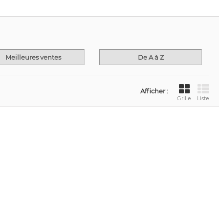
Meilleures ventes
De A à Z
Afficher :
Grille
Liste