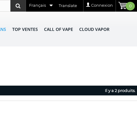
Français
Connexion
Translate
0
ANS
TOP VENTES
CALL OF VAPE
CLOUD VAPOR
Il y a 2 produits.