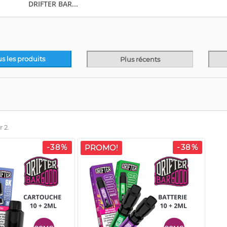
DRIFTER BAR...
us les produits
Plus récents
r 2.
-38%
-38%
PROMO!