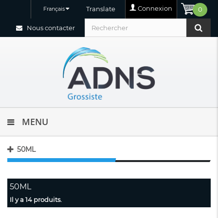
Connexion
Translate
Français
0
Nous contacter
MENU
50ML
50ML
Il y a 14 produits.