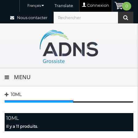
Connexion
Translate
Français
0
Nous contacter
MENU
10ML
10ML
Il y a 11 produits.