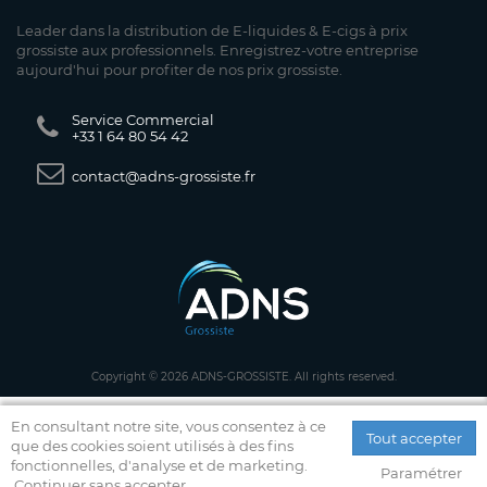
Leader dans la distribution de E-liquides & E-cigs à prix
grossiste aux professionnels. Enregistrez-votre entreprise
aujourd'hui pour profiter de nos prix grossiste.
Service Commercial
+33 1 64 80 54 42
contact@adns-grossiste.fr
Copyright © 2026 ADNS-GROSSISTE. All rights reserved.
En consultant notre site, vous consentez à ce
Tout accepter
que des cookies soient utilisés à des fins
fonctionnelles, d'analyse et de marketing.
Paramétrer
Continuer sans accepter.