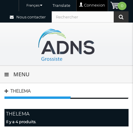
Connexion
Translate
Français
0
Nous contacter
MENU
THELEMA
THELEMA
Il y a 4 produits.