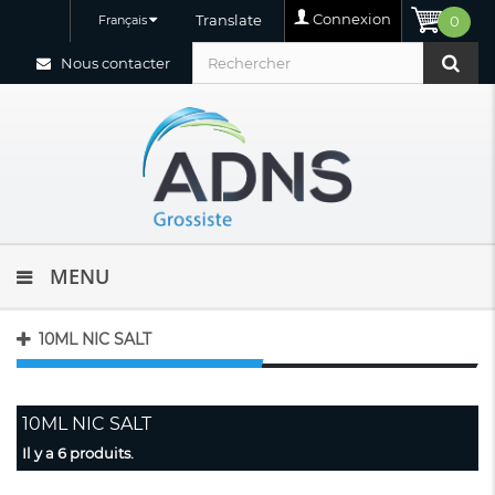
Connexion
Translate
Français
0
Nous contacter
MENU
10ML NIC SALT
10ML NIC SALT
Il y a 6 produits.