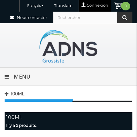
Connexion
Translate
Français
0
Nous contacter
MENU
100ML
100ML
Il y a 5 produits.