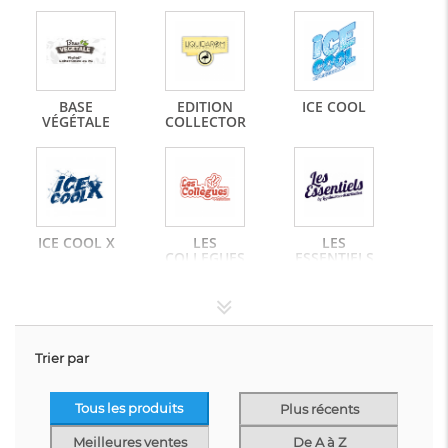
BASE
EDITION
ICE COOL
VÉGÉTALE
COLLECTOR
ICE COOL X
LES
LES
COLLEGUES
ESSENTIELS
BY...
Trier par
MODJO
NIC SALT
REPLAY
VAPORS
Tous les produits
Plus récents
Meilleures ventes
De A à Z