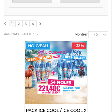
SAVEUR
TASTY
SAVEUR
CLASSIC
COLLECTION
BOISSON
1
2
3
4
Résultats 1 - 40 sur 155.
Montrer
40
-33%
NOUVEAU
SAVEUR
PACK ICE
MENTHE
COOL / ICE...
PACK ICE COOL / ICE COOL X