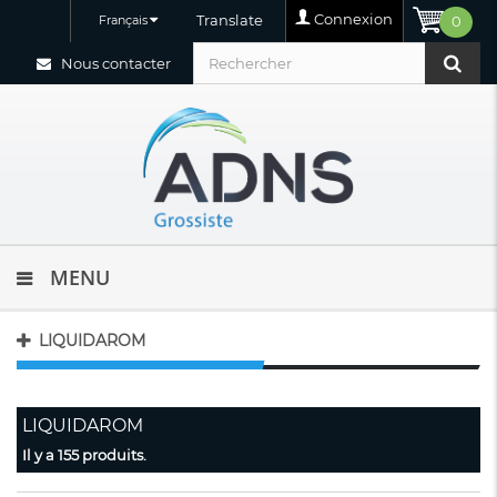
Connexion
Translate
Français
0
Nous contacter
MENU
LIQUIDAROM
LIQUIDAROM
Il y a 155 produits.