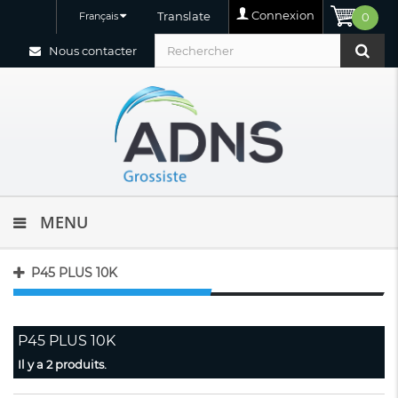
Connexion
Translate
Français
0
Nous contacter
MENU
P45 PLUS 10K
P45 PLUS 10K
Il y a 2 produits.